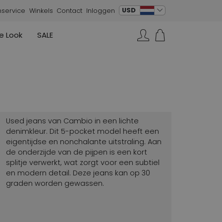
verander taal
USD
nservice
Winkels
Contact
Inloggen
e Look
SALE
Rokken
Sneakers
Rundholz
Annette Görtz
Rundholz
Zoeken...
Vesten
Moq
Annette Görtz
Jurken
Cervone
La Cabala
Cristian Daniel
Used jeans van Cambio in een lichte
Marc Cain
denimkleur. Dit 5-pocket model heeft een
eigentijdse en nonchalante uitstraling. Aan
AGL
de onderzijde van de pijpen is een kort
splitje verwerkt, wat zorgt voor een subtiel
en modern detail. Deze jeans kan op 30
graden worden gewassen.