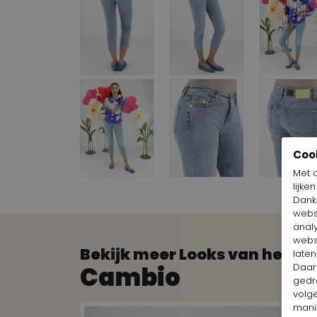
Coo
Met 
lijke
Dankz
webs
anal
webs
Bekijk meer Looks van het m
laten
Cambio
Daar
gedr
volg
mani