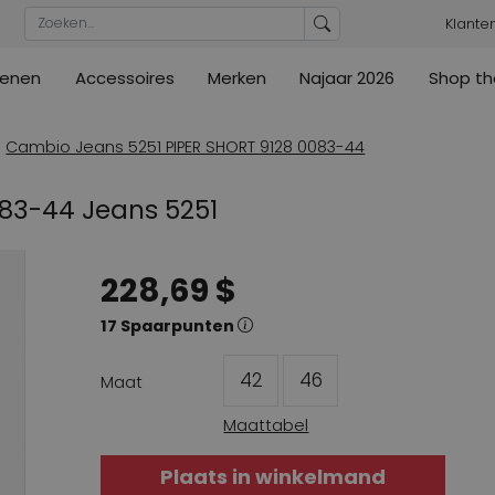
Klante
enen
Accessoires
Merken
Najaar 2026
Shop th
n
n
urs
Blouses
Pumps
Ribkoff
lz
High
ML Collections
Cambio
a's
Tunieken
Sandalen
Cambio Jeans 5251 PIPER SHORT 9128 0083-44
ections
ections
Cambio
Cambio
High
Coats
lig
083-44 Jeans 5251
ain
Kennel & Schmenger
Cervone
e
Marc Cain
Evaluna
228,69 $
Arche
ain
High
17 Spaarpunten
42
46
Maat
Maattabel
Plaats in winkelmand