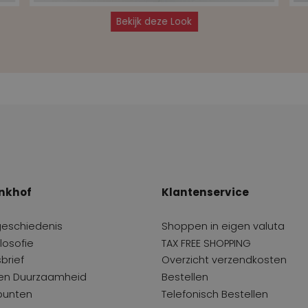
Bekijk deze Look
nkhof
Klantenservice
geschiedenis
Shoppen in eigen valuta
losofie
TAX FREE SHOPPING
brief
Overzicht verzendkosten
 en Duurzaamheid
Bestellen
punten
Telefonisch Bestellen