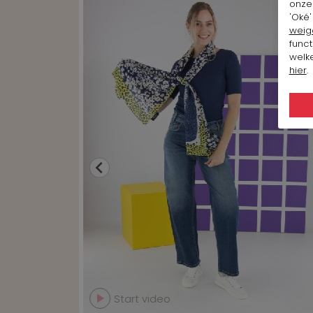
onze 
'Oké'
weig
funct
welke
hier
.
Start video