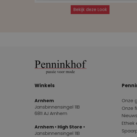
Bekijk deze Look
Winkels
Penni
Arnhem
Onze 
Jansbinnensingel 11B
Onze fi
6811 AJ Arnhem
Nieuws
Ethiek
Arnhem • High Store •
Spaar
Jansbinnensingel 11B