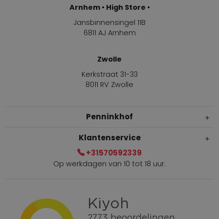
Arnhem • High Store •
Jansbinnensingel 11B
6811 AJ Arnhem
Zwolle
Kerkstraat 31-33
8011 RV Zwolle
Penninkhof
Klantenservice
+31570592339
Op werkdagen van 10 tot 18 uur.
Gratis verzending vanaf € 100,=