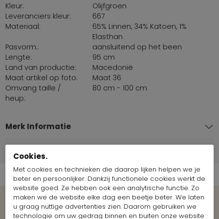
Kleur:
Olijfgroen
Leveranciers kleur:
667
Materiaal:
65% Linnen, 34% Katoen, 1%
Elasthan
Pasvorm::
aansluitend op het been
Lengte:
95 cm
Land van productie:
Macedonië
Maat artikel op foto:
Maat 36
Omvang taille /
80 cm - 100 cm
heup:
Merk Informatie
Verzend informatie
Cookies.
Met cookies en technieken die daarop lijken helpen we je
beter en persoonlijker. Dankzij functionele cookies werkt de
website goed. Ze hebben ook een analytische functie. Zo
maken we de website elke dag een beetje beter. We laten
u graag nuttige advertenties zien. Daarom gebruiken we
Bekijk meer Looks van het merk
technologie om uw gedrag binnen en buiten onze website