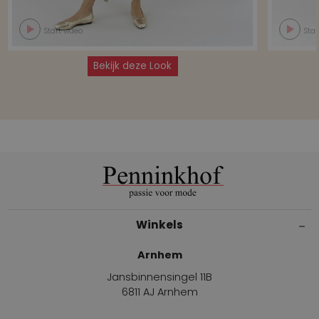
Start video
Star
Bekijk deze Look
Winkels
Arnhem
Jansbinnensingel 11B
6811 AJ Arnhem