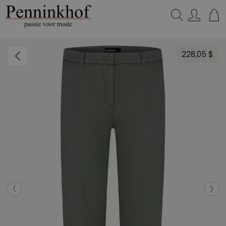
Zoeken...
228,05 $