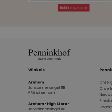
Bekijk deze Look
Winkels
Penni
Arnhem
Onze 
Jansbinnensingel 11B
Onze fi
6811 AJ Arnhem
Nieuws
Ethiek
Arnhem • High Store •
Spaar
Jansbinnensingel 11B