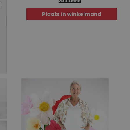
Maattabel
Plaats in winkelmand