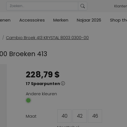
Klante
enen
Accessoires
Merken
Najaar 2026
Shop th
n
n
urs
Blouses
Pumps
Ribkoff
lz
High
ML Collections
Cambio
a's
Tunieken
Sandalen
o
Cambio Broek 413 KRYSTAL 8003 0300-00
ections
ections
Cambio
Cambio
High
Coats
lig
00 Broeken 413
ain
Kennel & Schmenger
Cervone
e
Marc Cain
Evaluna
228,79 $
Arche
ain
High
17 Spaarpunten
Andere kleuren
40
42
46
Maat