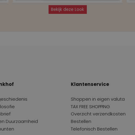
Bekijk deze Look
nkhof
Klantenservice
geschiedenis
Shoppen in eigen valuta
losofie
TAX FREE SHOPPING
brief
Overzicht verzendkosten
 en Duurzaamheid
Bestellen
punten
Telefonisch Bestellen