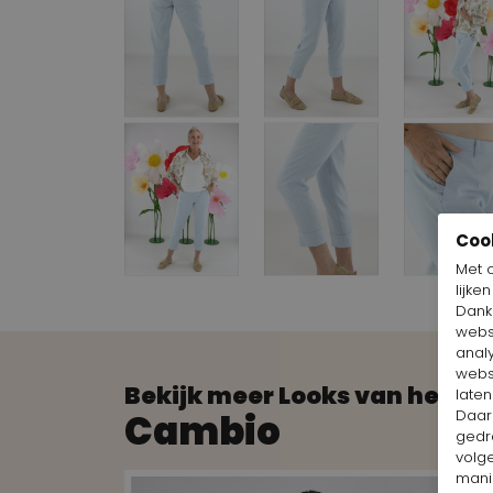
Coo
Met 
lijke
Dankz
webs
anal
webs
Bekijk meer Looks van het m
laten
Cambio
Daar
gedr
volg
mani