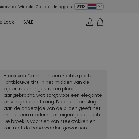
verander taal
USD
nservice
Winkels
Contact
Inloggen
e Look
SALE
Rokken
Sneakers
Rundholz
Annette Görtz
Rundholz
Zoeken...
Vesten
Moq
Annette Görtz
Jurken
Cervone
La Cabala
Cristian Daniel
Broek van Cambio in een zachte pastel
Marc Cain
lichtblauwe tint. In het midden van de
pijpen is een ingestreken plooi
AGL
aangebracht, wat zorgt voor een elegante
en verfijnde uitstraling. De brede omslag
aan de onderzijde van de pijpen geeft het
model een moderne en eigentijdse touch.
De broek is voorzien van steekzakken en
kan met de hand worden gewassen.