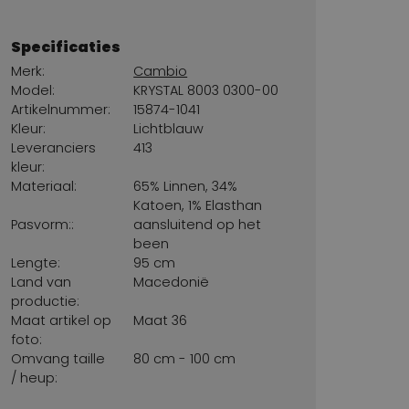
Specificaties
Merk:
Cambio
Model:
KRYSTAL 8003 0300-00
Artikelnummer:
15874-1041
Kleur:
Lichtblauw
Leveranciers
413
kleur:
Materiaal:
65% Linnen, 34%
Katoen, 1% Elasthan
Pasvorm::
aansluitend op het
been
Lengte:
95 cm
Land van
Macedonië
productie:
Maat artikel op
Maat 36
foto:
Omvang taille
80 cm - 100 cm
/ heup: