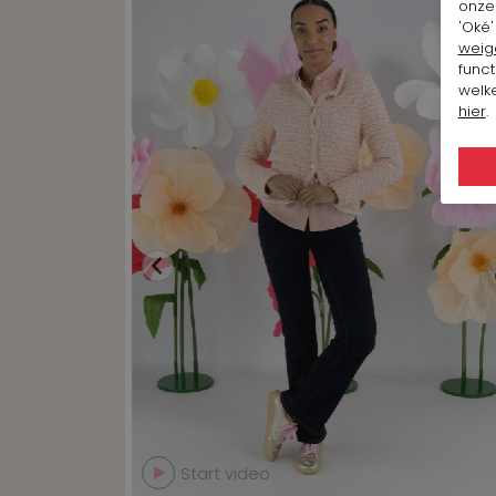
onze 
'Oké'
weig
funct
welke
hier
.
Start video