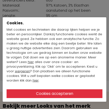
Leveranciers kleur:
605
Materiaal:
97% Katoen, 3% Elasthan
Pasvorm::
aansluitend op het been
Lengte:
95 cm
Land van productie:
Tunesië
Cookies.
Maat artikel op foto:
Maat 36
Met cookies en technieken die daarop lijken helpen we je
Omvang taille /
80 cm - 96 cm
beter en persoonlijker. Dankzij functionele cookies werkt de
heup:
website goed. Ze hebben ook een analytische functie. Zo
maken we de website elke dag een beetje beter. We laten
u graag nuttige advertenties zien. Daarom gebruiken we
Fotomodel informatie
technologie om uw gedrag binnen en buiten onze website
te volgen. Dat doen we op een anonieme manier. Meer
weten? Lees
hier
alles over onze cookie- en
Merk Informatie
privacyverklaring. Klik op 'Oké' om te accepteren. Kiest u
voor
weigeren
? Dan plaatsen we alleen functionele
Verzend informatie
cookies. Wilt u zelf bepalen welke cookies er geplaatst
worden klik dan
hier
.
Bekijk meer Looks van het merk