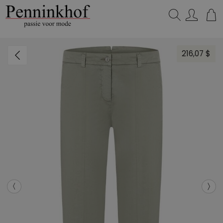
Zoeken...
216,07 $