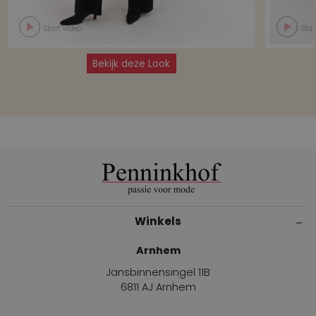
Start video
Star
Bekijk deze Look
Winkels
Arnhem
Jansbinnensingel 11B
6811 AJ Arnhem