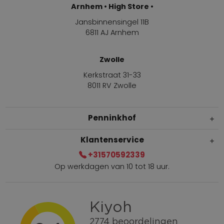
Arnhem • High Store •
Jansbinnensingel 11B
6811 AJ Arnhem
Zwolle
Kerkstraat 31-33
8011 RV Zwolle
Penninkhof
Klantenservice
+31570592339
Op werkdagen van 10 tot 18 uur.
Gratis verzending vanaf € 100,=