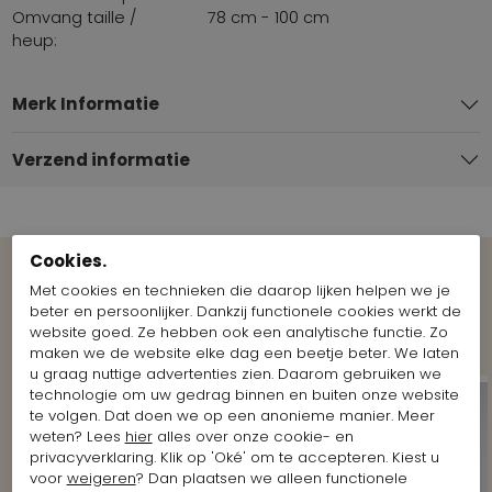
Omvang taille /
78 cm - 100 cm
heup:
Merk Informatie
Verzend informatie
Cookies.
Met cookies en technieken die daarop lijken helpen we je
Bekijk meer Looks van het merk
beter en persoonlijker. Dankzij functionele cookies werkt de
Cambio
website goed. Ze hebben ook een analytische functie. Zo
maken we de website elke dag een beetje beter. We laten
u graag nuttige advertenties zien. Daarom gebruiken we
technologie om uw gedrag binnen en buiten onze website
te volgen. Dat doen we op een anonieme manier. Meer
weten? Lees
hier
alles over onze cookie- en
privacyverklaring. Klik op 'Oké' om te accepteren. Kiest u
voor
weigeren
? Dan plaatsen we alleen functionele