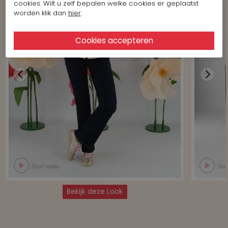
cookies. Wilt u zelf bepalen welke cookies er geplaatst
worden klik dan
hier
.
Start video
Star
Bekijk deze Look