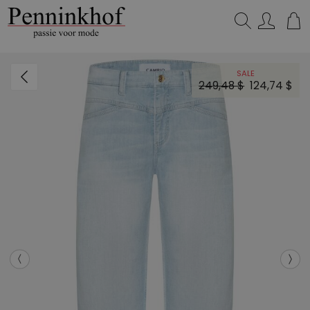
Zoeken...
SALE
249,48 $
124,74 $