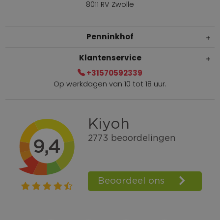
8011 RV Zwolle
Penninkhof
Klantenservice
+31570592339
Op werkdagen van 10 tot 18 uur.
Gratis verzending vanaf € 100,=
Bel +31570592339
Spaarpunten
Shop the Look
Telefonisch bestellen ook mogelijk
Persoonlijk advies:
0570-592339