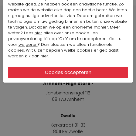
website goed. Ze hebben ook een analytische functie. Zo
maken we de website elke dag een beetje beter. We laten
u graag nuttige advertenties zien. Daarom gebruiken we
technologie om uw gedrag binnen en buiten onze website
te volgen. Dat doen we op een anonieme manier. Meer
weten? Lees
hier
alles over onze cookie- en
Winkels
privacyverklaring. Klik op 'Oké' om te accepteren. Kiest u
voor
weigeren
? Dan plaatsen we alleen functionele
cookies. Wilt u zelf bepalen welke cookies er geplaatst
Arnhem
worden klik dan
hier
.
Jansbinnensingel 11B
6811 AJ Arnhem
Arnhem • High Store •
Jansbinnensingel 11B
6811 AJ Arnhem
Zwolle
Kerkstraat 31-33
8011 RV Zwolle