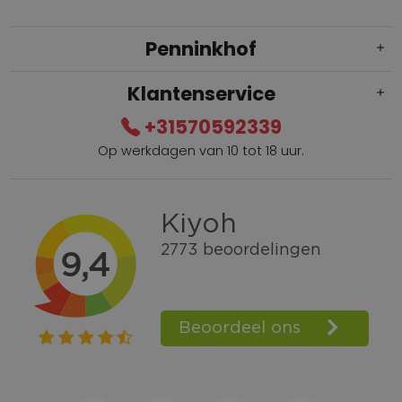
Penninkhof
Klantenservice
+31570592339
Op werkdagen van 10 tot 18 uur.
Gratis verzending vanaf € 100,=
Bel +31570592339
Spaarpunten
Shop the Look
Telefonisch bestellen ook mogelijk
Persoonlijk advies:
0570-592339