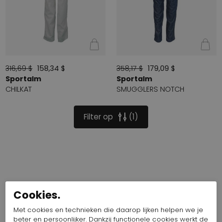
316,69 $
158,34 $
358,17 $
179,09 $
Sportalm
Sportalm
CHILKAT
SMUGGLERS NOTCH
Filter op
1
Cookies.
Met cookies en technieken die daarop lijken helpen we je
beter en persoonlijker. Dankzij functionele cookies werkt de