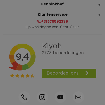
Penninkhof
Klantenservice
+31570592339
Op werkdagen van 10 tot 18 uur.
Gratis verzending vanaf € 100,=
Bel +31570592339
Spaarpunten
Shop the Look
Telefonisch bestellen ook mogelijk
Persoonlijk advies:
0570-592339