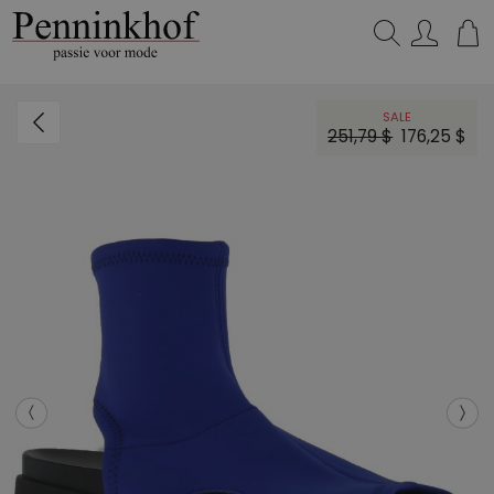
Zoeken...
SALE
251,79 $
176,25 $