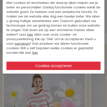
Maat artikel op foto:
Maat 38
Met cookies en technieken die daarop lijken helpen we je
beter en persoonlijker. Dankzij functionele cookies werkt de
website goed. Ze hebben ook een analytische functie. Zo
Merk Informatie
maken we de website elke dag een beetje beter. We laten
u graag nuttige advertenties zien. Daarom gebruiken we
technologie om uw gedrag binnen en buiten onze website
Verzend informatie
te volgen. Dat doen we op een anonieme manier. Meer
weten? Lees
hier
alles over onze cookie- en
privacyverklaring. Klik op 'Oké' om te accepteren. Kiest u
voor
weigeren
? Dan plaatsen we alleen functionele
cookies. Wilt u zelf bepalen welke cookies er geplaatst
worden klik dan
hier
.
Shop the Look