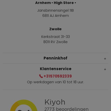
Arnhem • High Store •
Jansbinnensingel 11B
6811 AJ Arnhem
Zwolle
Kerkstraat 31-33
8011 RV Zwolle
Penninkhof
Klantenservice
+31570592339
Op werkdagen van 10 tot 18 uur.
Gratis verzending vanaf € 100,=