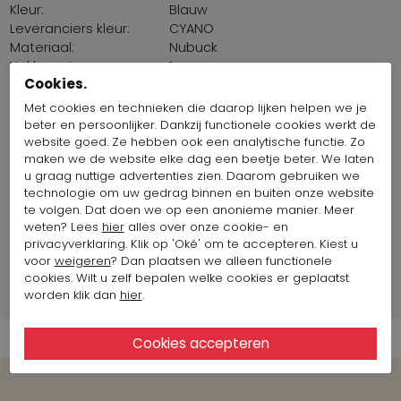
Kleur:
Blauw
Leveranciers kleur:
CYANO
Materiaal:
Nubuck
Hakhoogte:
1 cm
Cookies.
Pasvorm::
Normaal
Zool:
Latex
Met cookies en technieken die daarop lijken helpen we je
Binnenzool
Nee
beter en persoonlijker. Dankzij functionele cookies werkt de
uitneembaar:
website goed. Ze hebben ook een analytische functie. Zo
maken we de website elke dag een beetje beter. We laten
Herkomst stoffen:
Europa
u graag nuttige advertenties zien. Daarom gebruiken we
Land van productie:
Frankrijk
technologie om uw gedrag binnen en buiten onze website
Maat artikel op foto:
Maat 38
te volgen. Dat doen we op een anonieme manier. Meer
weten? Lees
hier
alles over onze cookie- en
privacyverklaring. Klik op 'Oké' om te accepteren. Kiest u
Merk Informatie
voor
weigeren
? Dan plaatsen we alleen functionele
cookies. Wilt u zelf bepalen welke cookies er geplaatst
Verzend informatie
worden klik dan
hier
.