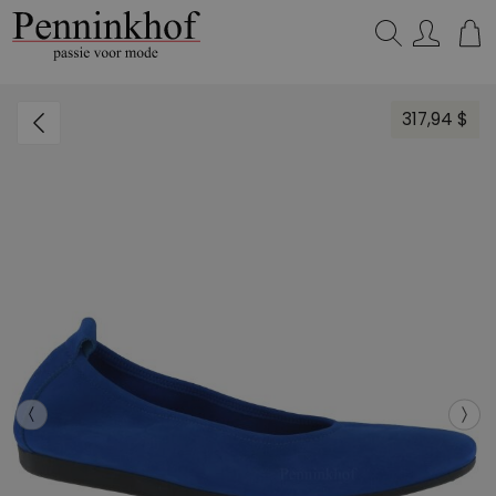
Zoeken...
317,94 $