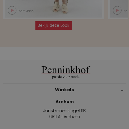
Start video
Star
Bekijk deze Look
Winkels
Arnhem
Jansbinnensingel 11B
6811 AJ Arnhem