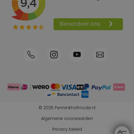
Bel +31570592339
Spaarpunten
Shop the Look
Telefonisch bestellen ook mogelijk
Persoonlijk advies:
0570-592339
© 2026 Penninkhofmode.nl
Algemene voorwaarden
Privacy beleid