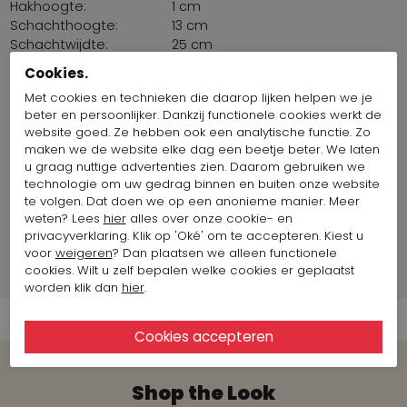
Hakhoogte:
1 cm
Schachthoogte:
13 cm
Schachtwijdte:
25 cm
Pasvorm::
Normaal
Cookies.
Zool:
Latex
Met cookies en technieken die daarop lijken helpen we je
Binnenzool
Nee
beter en persoonlijker. Dankzij functionele cookies werkt de
uitneembaar:
website goed. Ze hebben ook een analytische functie. Zo
Herkomst stoffen:
Europa
maken we de website elke dag een beetje beter. We laten
Land van productie:
Frankrijk
u graag nuttige advertenties zien. Daarom gebruiken we
Maat artikel op foto:
Maat 38
technologie om uw gedrag binnen en buiten onze website
te volgen. Dat doen we op een anonieme manier. Meer
weten? Lees
hier
alles over onze cookie- en
Merk Informatie
privacyverklaring. Klik op 'Oké' om te accepteren. Kiest u
voor
weigeren
? Dan plaatsen we alleen functionele
cookies. Wilt u zelf bepalen welke cookies er geplaatst
Verzend informatie
worden klik dan
hier
.
Shop the Look