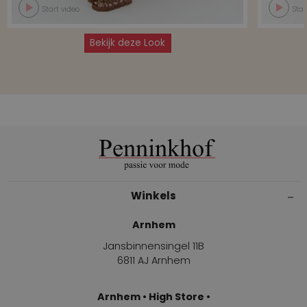
Start video
Star
Bekijk deze Look
Winkels
Arnhem
Jansbinnensingel 11B
6811 AJ Arnhem
Arnhem • High Store •