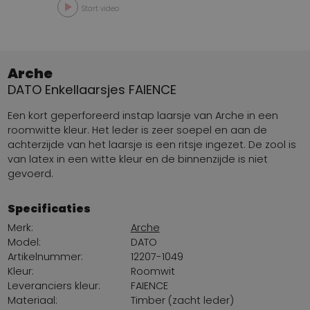
Start video
Arche
DATO Enkellaarsjes FAIENCE
Een kort geperforeerd instap laarsje van Arche in een
roomwitte kleur. Het leder is zeer soepel en aan de
achterzijde van het laarsje is een ritsje ingezet. De zool is
van latex in een witte kleur en de binnenzijde is niet
gevoerd.
Specificaties
Merk:
Arche
Model:
DATO
Artikelnummer:
12207-1049
Kleur:
Roomwit
Leveranciers kleur:
FAIENCE
Materiaal:
Timber (zacht leder)