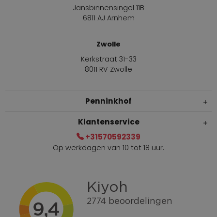
Jansbinnensingel 11B
6811 AJ Arnhem
Zwolle
Kerkstraat 31-33
8011 RV Zwolle
Penninkhof
Klantenservice
+31570592339
Op werkdagen van 10 tot 18 uur.
Gratis verzending vanaf € 100,=
Bel +31570592339