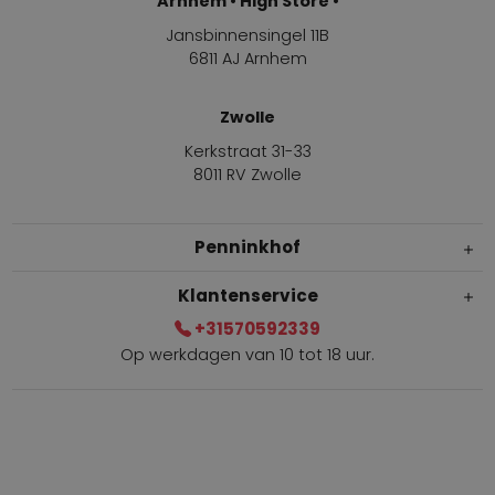
Arnhem • High Store •
Jansbinnensingel 11B
6811 AJ Arnhem
Zwolle
Kerkstraat 31-33
8011 RV Zwolle
Penninkhof
Klantenservice
+31570592339
Op werkdagen van 10 tot 18 uur.
Gratis verzending vanaf € 100,=
Bel +31570592339