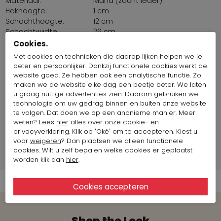
Materiaal:
Maha (zacht leder)
Hakhoogte:
1 cm
Schachthoogte:
12 cm
Schachtwijdte:
26 cm
Pasvorm::
Normaal
Cookies.
Zool:
Latex
Met cookies en technieken die daarop lijken helpen we je
Binnenzool
Nee
beter en persoonlijker. Dankzij functionele cookies werkt de
uitneembaar:
website goed. Ze hebben ook een analytische functie. Zo
Herkomst stoffen:
Europa
maken we de website elke dag een beetje beter. We laten
Land van productie:
Frankrijk
u graag nuttige advertenties zien. Daarom gebruiken we
technologie om uw gedrag binnen en buiten onze website
Maat artikel op foto:
Maat 38
te volgen. Dat doen we op een anonieme manier. Meer
weten? Lees
hier
alles over onze cookie- en
privacyverklaring. Klik op 'Oké' om te accepteren. Kiest u
Merk Informatie
voor
weigeren
? Dan plaatsen we alleen functionele
cookies. Wilt u zelf bepalen welke cookies er geplaatst
Verzend informatie
worden klik dan
hier
.
Shop the Look