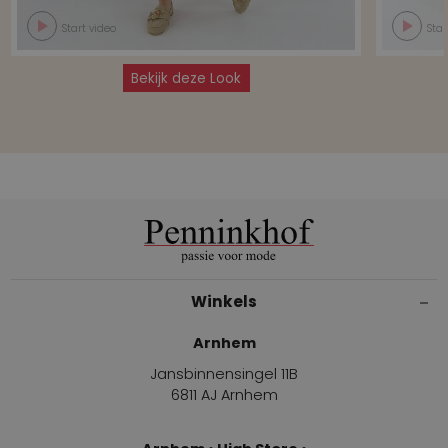
Start video
Star
Bekijk deze Look
Winkels
Arnhem
Jansbinnensingel 11B
6811 AJ Arnhem