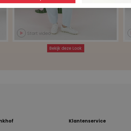
Start video
Bekijk deze Look
nkhof
Klantenservice