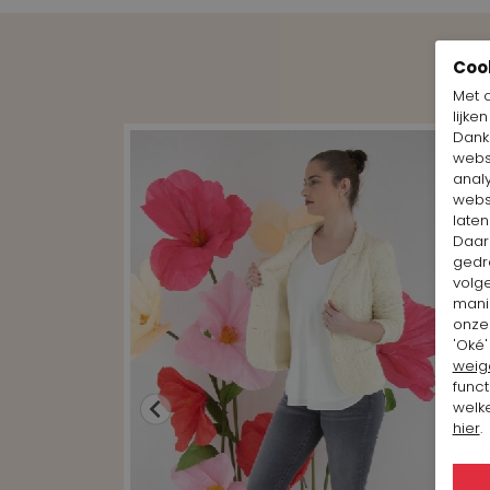
Coo
Met 
lijke
Dankz
webs
anal
webs
laten
Daar
gedr
volg
mani
onze 
'Oké'
weig
funct
welke
hier
.