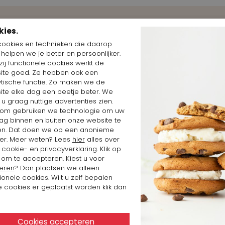
kies.
Shop the Look
cookies en technieken die daarop
n helpen we je beter en persoonlijker.
ij functionele cookies werkt de
ite goed. Ze hebben ook een
ytische functie. Zo maken we de
ite elke dag een beetje beter. We
 u graag nuttige advertenties zien.
om gebruiken we technologie om uw
ag binnen en buiten onze website te
en. Dat doen we op een anonieme
er. Meer weten? Lees
hier
alles over
cookie- en privacyverklaring. Klik op
 om te accepteren. Kiest u voor
eren
? Dan plaatsen we alleen
ionele cookies. Wilt u zelf bepalen
 cookies er geplaatst worden klik dan