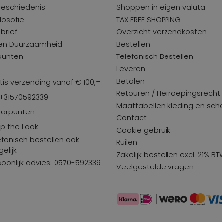
geschiedenis
Shoppen in eigen valuta
losofie
TAX FREE SHOPPING
brief
Overzicht verzendkosten
 en Duurzaamheid
Bestellen
punten
Telefonisch Bestellen
Leveren
Betalen
tis verzending vanaf € 100,=
Retouren / Herroepingsrecht
 +31570592339
Maattabellen kleding en sc
arpunten
Contact
p the Look
Cookie gebruik
efonisch bestellen ook
Ruilen
elijk
Zakelijk bestellen excl. 21% B
soonlijk advies:
0570-592339
Veelgestelde vragen