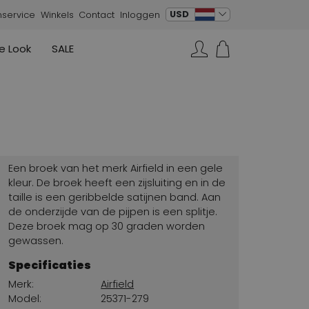
verander taal
USD
nservice
Winkels
Contact
Inloggen
e Look
SALE
Rokken
Sneakers
Rundholz
Annette Görtz
Rundholz
Zoeken...
Vesten
Moq
Annette Görtz
Jurken
Cervone
La Cabala
Cristian Daniel
Een broek van het merk Airfield in een gele
Marc Cain
kleur. De broek heeft een zijsluiting en in de
taille is een geribbelde satijnen band. Aan
AGL
de onderzijde van de pijpen is een splitje.
Deze broek mag op 30 graden worden
gewassen.
Specificaties
Merk:
Airfield
Model:
25371-279