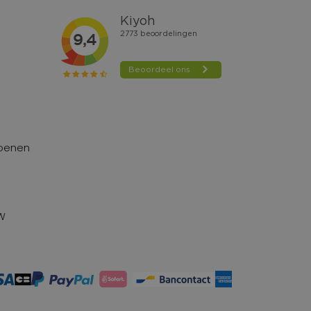
hoenen
TW