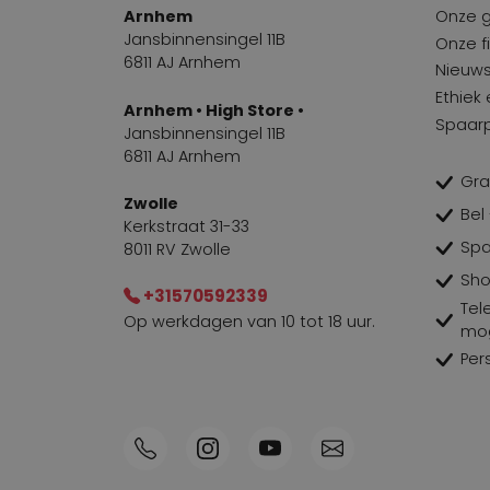
Arnhem
Onze 
Jansbinnensingel 11B
Onze fi
6811 AJ Arnhem
Nieuws
Ethiek
Arnhem • High Store •
Spaar
Jansbinnensingel 11B
6811 AJ Arnhem
Gra
Zwolle
Bel
Kerkstraat 31-33
Spa
8011 RV Zwolle
Sho
+31570592339
Tel
Op werkdagen van 10 tot 18 uur.
mog
Per