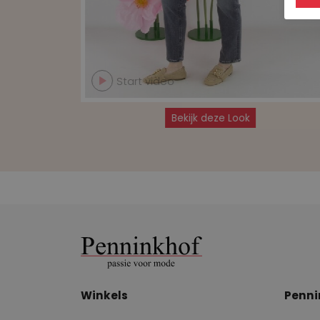
Start video
Bekijk deze Look
Winkels
Penni