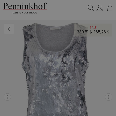
Zoeken...
SALE
330,51 $
165,26 $