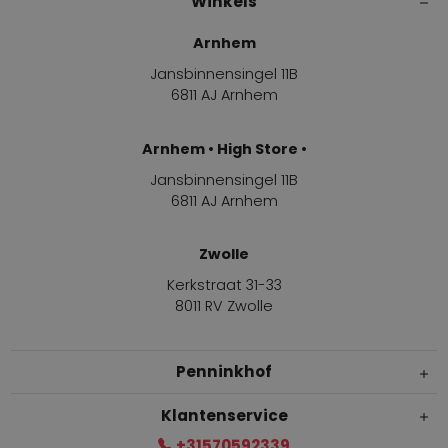
Winkels
Arnhem
Jansbinnensingel 11B
6811 AJ Arnhem
Arnhem • High Store •
Jansbinnensingel 11B
6811 AJ Arnhem
Zwolle
Kerkstraat 31-33
8011 RV Zwolle
Penninkhof
Klantenservice
+31570592339