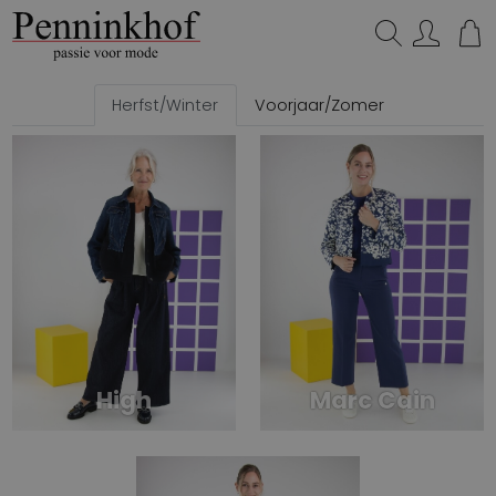
Zoeken...
Herfst/Winter
Voorjaar/Zomer
High
Marc Cain