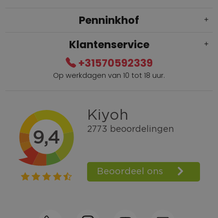
Penninkhof
Klantenservice
+31570592339
Op werkdagen van 10 tot 18 uur.
Gratis verzending vanaf € 100,=
Bel +31570592339
Spaarpunten
Shop the Look
Telefonisch bestellen ook mogelijk
Persoonlijk advies:
0570-592339