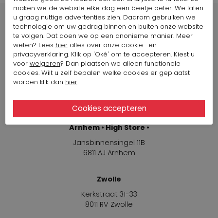
maken we de website elke dag een beetje beter. We laten
u graag nuttige advertenties zien. Daarom gebruiken we
technologie om uw gedrag binnen en buiten onze website
te volgen. Dat doen we op een anonieme manier. Meer
weten? Lees
hier
alles over onze cookie- en
Winkels
privacyverklaring. Klik op 'Oké' om te accepteren. Kiest u
voor
weigeren
? Dan plaatsen we alleen functionele
cookies. Wilt u zelf bepalen welke cookies er geplaatst
Arnhem
worden klik dan
hier
.
Jansbinnensingel 11B
6811 AJ Arnhem
Arnhem • High Store •
Jansbinnensingel 11B
6811 AJ Arnhem
Zwolle
Kerkstraat 31-33
8011 RV Zwolle