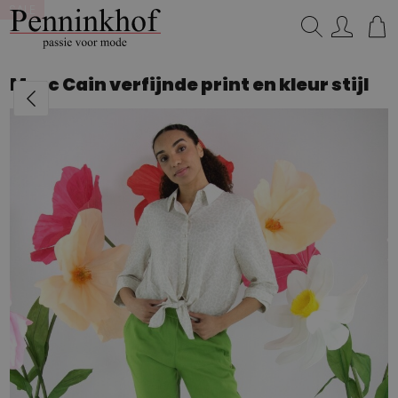
SALE
SALE
Zoeken...
Marc Cain verfijnde print en kleur stijl