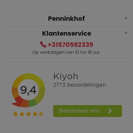
Penninkhof
Klantenservice
+31570592339
Op werkdagen van 10 tot 18 uur.
Gratis verzending vanaf € 100,=
Bel +31570592339
Spaarpunten
Shop the Look
Telefonisch bestellen ook mogelijk
Persoonlijk advies:
0570-592339