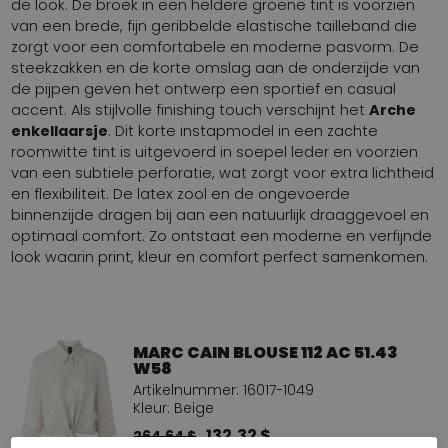
de look. De broek in een heldere groene tint is voorzien
van een brede, fijn geribbelde elastische tailleband die
zorgt voor een comfortabele en moderne pasvorm. De
steekzakken en de korte omslag aan de onderzijde van
de pijpen geven het ontwerp een sportief en casual
accent. Als stijlvolle finishing touch verschijnt het
Arche
enkellaarsje
. Dit korte instapmodel in een zachte
roomwitte tint is uitgevoerd in soepel leder en voorzien
van een subtiele perforatie, wat zorgt voor extra lichtheid
en flexibiliteit. De latex zool en de ongevoerde
binnenzijde dragen bij aan een natuurlijk draaggevoel en
optimaal comfort. Zo ontstaat een moderne en verfijnde
look waarin print, kleur en comfort perfect samenkomen.
MARC CAIN BLOUSE 112 AC 51.43
W58
Artikelnummer: 16017-1049
Kleur: Beige
132,32 $
264,64 $