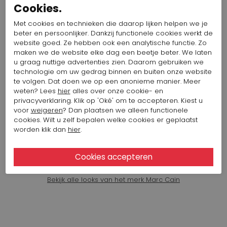
Cookies.
Met cookies en technieken die daarop lijken helpen we je
MARC CAIN BROEK 526 AC 81.59
W70
beter en persoonlijker. Dankzij functionele cookies werkt de
website goed. Ze hebben ook een analytische functie. Zo
Artikelnummer: 16033-1004
Kleur: Groen
maken we de website elke dag een beetje beter. We laten
u graag nuttige advertenties zien. Daarom gebruiken we
132,32 $
264,64 $
technologie om uw gedrag binnen en buiten onze website
te volgen. Dat doen we op een anonieme manier. Meer
weten? Lees
hier
alles over onze cookie- en
ARCHE ENKELLAARSJE CRAIE DATO
privacyverklaring. Klik op 'Oké' om te accepteren. Kiest u
voor
weigeren
? Dan plaatsen we alleen functionele
Artikelnummer: 12207-18
cookies. Wilt u zelf bepalen welke cookies er geplaatst
Kleur: Grijs
worden klik dan
hier
.
391,76 $
Bekijk alle looks van het merk Marc Cain