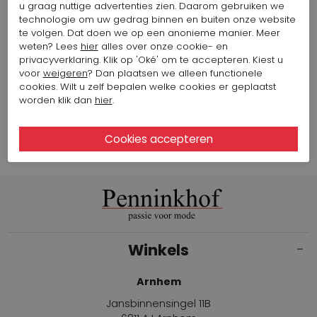
Artikelnummer: 11128-3
u graag nuttige advertenties zien. Daarom gebruiken we
Kleur: Zwart
technologie om uw gedrag binnen en buiten onze website
115,10 $
287,75 $
te volgen. Dat doen we op een anonieme manier. Meer
weten? Lees
hier
alles over onze cookie- en
privacyverklaring. Klik op 'Oké' om te accepteren. Kiest u
voor
weigeren
? Dan plaatsen we alleen functionele
cookies. Wilt u zelf bepalen welke cookies er geplaatst
Bekijk alle looks van het merk Marc Cain
worden klik dan
hier
.
Winkels
Arnhem
Jansbinnensingel 11B