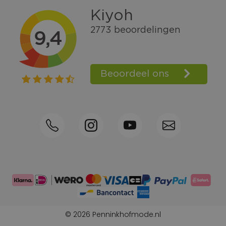
Gratis verzending vanaf € 100,=
Bel +31570592339
Spaarpunten
Shop the Look
Telefonisch bestellen ook mogelijk
Persoonlijk advies:
0570-592339
© 2026 Penninkhofmode.nl