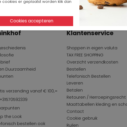
 cookies er geplaatst worden klik dan
inkhof
Klantenservice
geschiedenis
Shoppen in eigen valuta
losofie
TAX FREE SHOPPING
brief
Overzicht verzendkosten
 en Duurzaamheid
Bestellen
punten
Telefonisch Bestellen
Leveren
Betalen
tis verzending vanaf € 100,=
Retouren / Herroepingsrecht
 +31570592339
Maattabellen kleding en sc
arpunten
Contact
p the Look
Cookie gebruik
efonisch bestellen ook
Ruilen