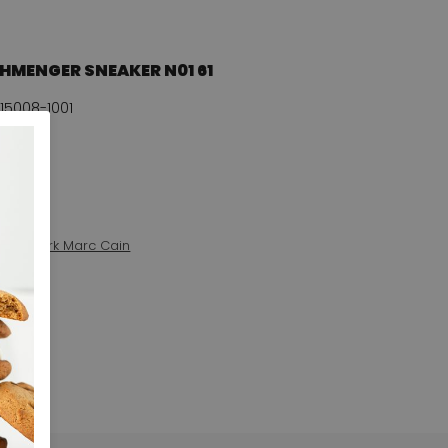
HMENGER SNEAKER N01 61
15008-1001
32 $
n het merk Marc Cain