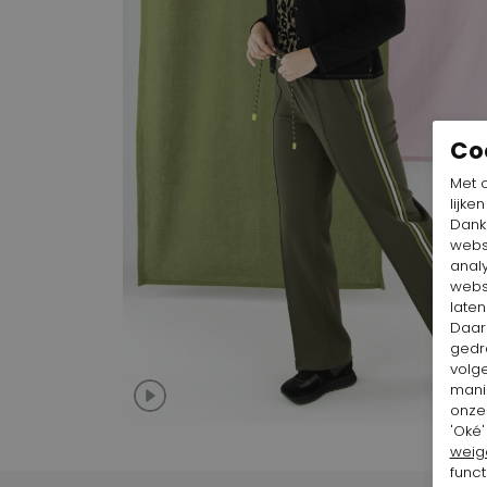
Co
Met 
lijke
Dankz
webs
anal
webs
laten
Daar
gedr
volg
mani
onze 
'Oké'
weig
funct