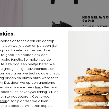
KENNEL & SC
24210
Artikelnummer: 
Kleur: Zwart
okies.
184,
368,64 $
cookies en technieken die daarop
n helpen we je beter en persoonlijker.
ij functionele cookies werkt de
ite goed. Ze hebben ook een
ytische functie. Zo maken we de
Bekijk alle looks va
ite elke dag een beetje beter. We
 u graag nuttige advertenties zien.
om gebruiken we technologie om uw
ag binnen en buiten onze website te
en. Dat doen we op een anonieme
er. Meer weten? Lees
hier
alles over
cookie- en privacyverklaring. Klik op
 om te accepteren. Kiest u voor
eren
? Dan plaatsen we alleen
ionele cookies. Wilt u zelf bepalen