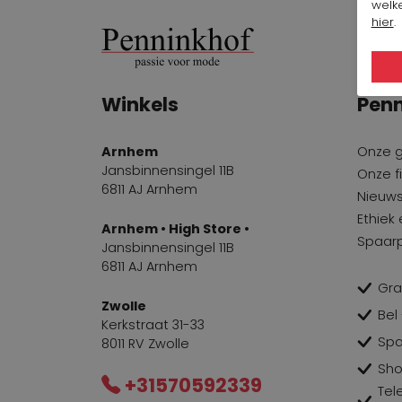
welke
hier
.
Winkels
Penn
Arnhem
Onze 
Jansbinnensingel 11B
Onze fi
6811 AJ Arnhem
Nieuws
Ethiek
Arnhem • High Store •
Spaar
Jansbinnensingel 11B
6811 AJ Arnhem
Gra
Zwolle
Bel
Kerkstraat 31-33
Spa
8011 RV Zwolle
Sho
+31570592339
Tel