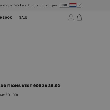
verander taal
USD
nservice
Winkels
Contact
Inloggen
e Look
SALE
Rokken
Sneakers
Rundholz
Annette Görtz
Rundholz
Zoeken...
Vesten
Moq
Annette Görtz
Jurken
Cervone
La Cabala
Cristian Daniel
Marc Cain
AGL
DDITIONS VEST 900 ZA 39.02
14560-1001