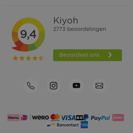
Gratis verzending vanaf € 100,=
Bel +31570592339
Spaarpunten
Shop the Look
Telefonisch bestellen ook mogelijk
Persoonlijk advies:
0570-592339