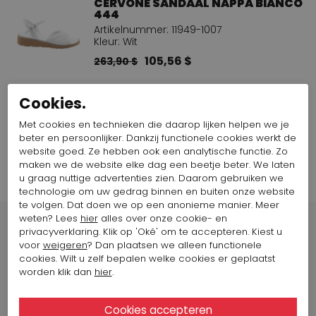
CERVONE SANDAAL NAPPA BIANCO
444
Artikelnummer: 11949-1007
Kleur: Wit
105,56 $
263,90 $
Cookies.
Bekijk alle looks van het merk Marc Cain
Met cookies en technieken die daarop lijken helpen we je
beter en persoonlijker. Dankzij functionele cookies werkt de
website goed. Ze hebben ook een analytische functie. Zo
maken we de website elke dag een beetje beter. We laten
u graag nuttige advertenties zien. Daarom gebruiken we
technologie om uw gedrag binnen en buiten onze website
te volgen. Dat doen we op een anonieme manier. Meer
weten? Lees
hier
alles over onze cookie- en
privacyverklaring. Klik op 'Oké' om te accepteren. Kiest u
voor
weigeren
? Dan plaatsen we alleen functionele
cookies. Wilt u zelf bepalen welke cookies er geplaatst
worden klik dan
hier
.
Winkels
Arnhem