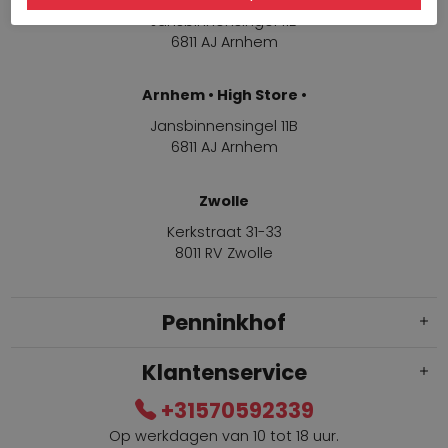
Jansbinnensingel 11B
6811 AJ Arnhem
Arnhem • High Store •
Jansbinnensingel 11B
6811 AJ Arnhem
Zwolle
Kerkstraat 31-33
8011 RV Zwolle
Penninkhof
Klantenservice
+31570592339
Op werkdagen van 10 tot 18 uur.