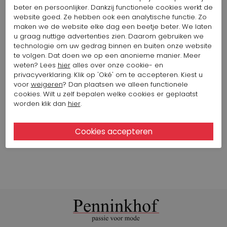
Kleur: Groen
beter en persoonlijker. Dankzij functionele cookies werkt de
256,40 $
512,82 $
website goed. Ze hebben ook een analytische functie. Zo
maken we de website elke dag een beetje beter. We laten
u graag nuttige advertenties zien. Daarom gebruiken we
technologie om uw gedrag binnen en buiten onze website
AGL SNEAKER 102 PILLS SNEAKER
te volgen. Dat doen we op een anonieme manier. Meer
Artikelnummer: 15716-1007
weten? Lees
hier
alles over onze cookie- en
Kleur: Wit
privacyverklaring. Klik op 'Oké' om te accepteren. Kiest u
206,74 $
344,57 $
voor
weigeren
? Dan plaatsen we alleen functionele
cookies. Wilt u zelf bepalen welke cookies er geplaatst
worden klik dan
hier
.
Bekijk alle looks van het merk HIGH