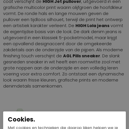
coat verschijnt de
HIGH Jet pullover
, uitgevoerd in een
grafische multicolor print waarin olijfgroen de hoofdkleur
vormt. De ronde hals en lange mouwen geven de
pullover een tijdloos silhouet, terwijl de print het ontwerp
een artistiek karakter verleent. De
HIGH Lola jeans
vormt
de eigentijdse basis van de look. De dark denim jeans is
uitgevoerd in een klassiek 5-pocketmodel, maar krijgt
een opvallend designaccent door de omgekeerde
zakdetails aan de onderzijde van de pijpen. Als moderne
finishing touch verschijnt de
AGL Pills sneaker
. De slank
gesneden sneaker in wit heeft een roomwitte zool met
grote noppen aan de onderzijde en een volledig leren
voering voor extra comfort. Zo ontstaat een dynamische
look waarin frisse kleuren, grafische prints en moderne
denimdetails samenkomen.
HIGH COAT 401 LAWLESS H39001-
900AB
Cookies.
Artikelnummer: 16119-1065
Met cookies en technieken die daarop lijken helpen we je