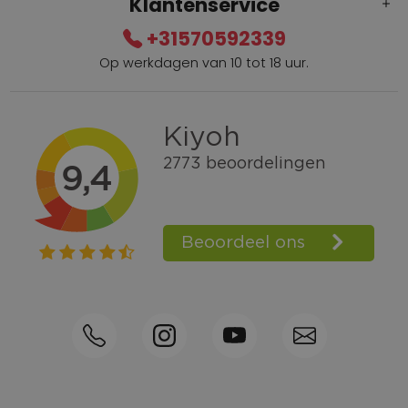
Klantenservice
+31570592339
Op werkdagen van 10 tot 18 uur.
Gratis verzending vanaf € 100,=
Bel +31570592339
Spaarpunten
Shop the Look
Telefonisch bestellen ook mogelijk
Persoonlijk advies:
0570-592339