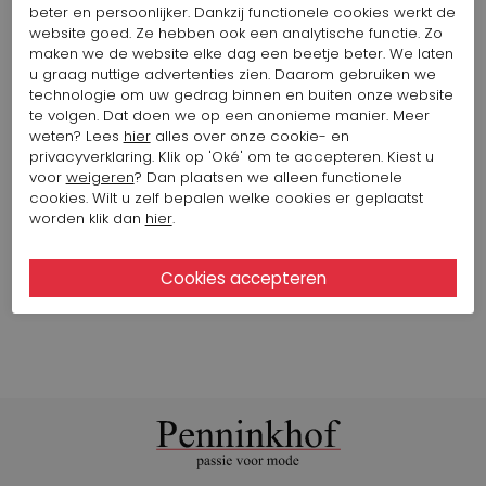
beter en persoonlijker. Dankzij functionele cookies werkt de
274,57 $
549,15 $
website goed. Ze hebben ook een analytische functie. Zo
maken we de website elke dag een beetje beter. We laten
u graag nuttige advertenties zien. Daarom gebruiken we
technologie om uw gedrag binnen en buiten onze website
ARCHE BALLERINA PANDORE LAIUS
te volgen. Dat doen we op een anonieme manier. Meer
Artikelnummer: 11689-50
weten? Lees
hier
alles over onze cookie- en
Kleur: Rood
privacyverklaring. Klik op 'Oké' om te accepteren. Kiest u
277,36 $
voor
weigeren
? Dan plaatsen we alleen functionele
cookies. Wilt u zelf bepalen welke cookies er geplaatst
worden klik dan
hier
.
Bekijk alle looks van het merk HIGH