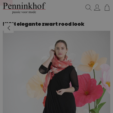
SALE
Zoeken...
HIGH elegante zwart rood look