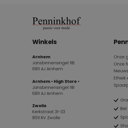
Winkels
Penn
Arnhem
Onze 
Jansbinnensingel 11B
Onze fi
6811 AJ Arnhem
Nieuws
Ethiek
Arnhem • High Store •
Spaar
Jansbinnensingel 11B
6811 AJ Arnhem
Gra
Zwolle
Bel
Kerkstraat 31-33
Spa
8011 RV Zwolle
Sho