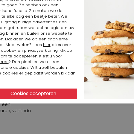
 is uitgevoerd
ite goed. Ze hebben ook een
een vrouwelijke
ytische functie. Zo maken we de
ite elke dag een beetje beter. We
e. Vanaf de
 u graag nuttige advertenties zien.
draagcomfort. De
om gebruiken we technologie om uw
angs de
ag binnen en buiten onze website te
chte pijpen en
en. Dat doen we op een anonieme
erne en
er. Meer weten? Lees
hier
alles over
ent verschijnt
cookie- en privacyverklaring. Klik op
sparant model
 om te accepteren. Kiest u voor
e tinten rood
eren
? Dan plaatsen we alleen
e shawl voegt
ionele cookies. Wilt u zelf bepalen
gelaagdheid toe
 cookies er geplaatst worden klik dan
schijnt de
AGL
voorvoet met
 schoen een
ielbandje zorgt
t een
ren, verfijnde