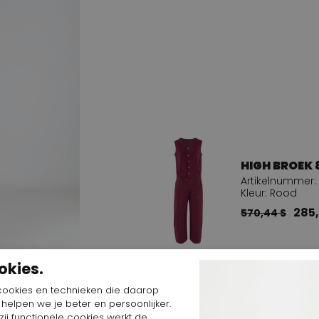
HIGH BROEK 
Artikelnummer: 
Kleur: Rood
285,
570,44 $
okies.
Bekijk alle looks
cookies en technieken die daarop
n helpen we je beter en persoonlijker.
le middelpunt
ij functionele cookies werkt de