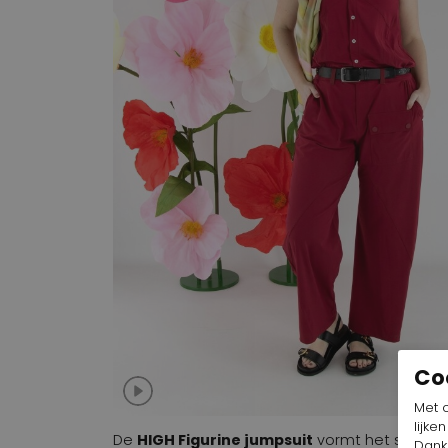
Co
Met 
lijke
De
HIGH Figurine jumpsuit
vormt het stijlvol
Dankz