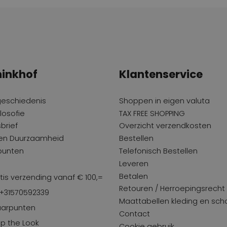
inkhof
Klantenservice
geschiedenis
Shoppen in eigen valuta
losofie
TAX FREE SHOPPING
brief
Overzicht verzendkosten
 en Duurzaamheid
Bestellen
punten
Telefonisch Bestellen
Leveren
Betalen
tis verzending vanaf € 100,=
Retouren / Herroepingsrecht
 +31570592339
Maattabellen kleding en sc
arpunten
Contact
p the Look
Cookie gebruik