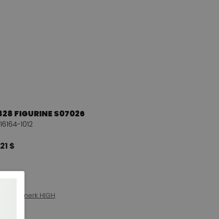
828 FIGURINE S07026
16164-1012
21 $
 van het merk HIGH