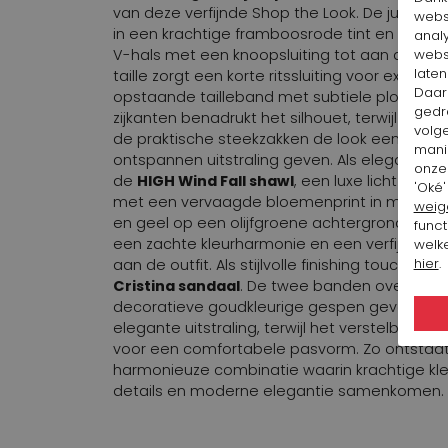
van deze verfijnde Shop the Look. De jumpsuit
webs
in een krachtige framboosrode tint en heeft 
anal
webs
V-hals met een knoopsluiting tot aan de taill
laten
taille zorgt een korte ritssluiting voor extra 
Daar
opstaande tailleband met subtiele plooien l
gedr
zijkanten benadrukt het silhouet, terwijl de re
volg
de praktische steekzakken de look een mod
mani
ontspannen uitstraling geven. Als elegant acc
onze 
de
HIGH Wind Fall shawl
, een luxe licht tran
'Oké'
met een vervaagde bloemenprint in meerder
weig
en geel op een olijfgroene achtergrond. Dez
funct
een zachte kleurharmonie en een verfijnde 
welke
hier
.
aan de outfit. Als stijlvolle finishing touch ver
Cristina sandaal
. De twee banden over de 
decoratieve goudkleurige gespen geven de
elegante uitstraling, terwijl het verstelbare h
voor een comfortabele pasvorm. Zo ontstaa
harmonieuze combinatie waarin krachtige kleu
details en moderne elegantie samenkomen.