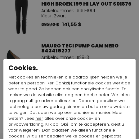
HIGH BROEK 199 HI LAY OUT S01876
Artikelnummer: 16161-1001
Kleur: Zwart
141,55 $
283,12 $
MAURO TECI PUMP CAM NERO
84341G277
Artikelnummer: 11128-3
Kleur: Zwart
Cookies.
115,10 $
287,75 $
Met cookies en technieken die daarop lijken helpen we je
beter en persoonlijker. Dankzij functionele cookies werkt de
website goed. Ze hebben ook een analytische functie. Zo
maken we de website elke dag een beetje beter. We laten
Bekijk alle looks van het merk HIGH
u graag nuttige advertenties zien. Daarom gebruiken we
technologie om uw gedrag binnen en buiten onze website
te volgen. Dat doen we op een anonieme manier. Meer
weten? Lees
hier
alles over onze cookie- en
privacyverklaring. Klik op 'Oké' om te accepteren. Kiest u
voor
weigeren
? Dan plaatsen we alleen functionele
cookies. Wilt u zelf bepalen welke cookies er geplaatst