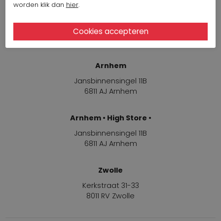
worden klik dan
hier
.
Winkels
Arnhem
Jansbinnensingel 11B
6811 AJ Arnhem
Arnhem • High Store •
Jansbinnensingel 11B
6811 AJ Arnhem
Zwolle
Kerkstraat 31-33
8011 RV Zwolle