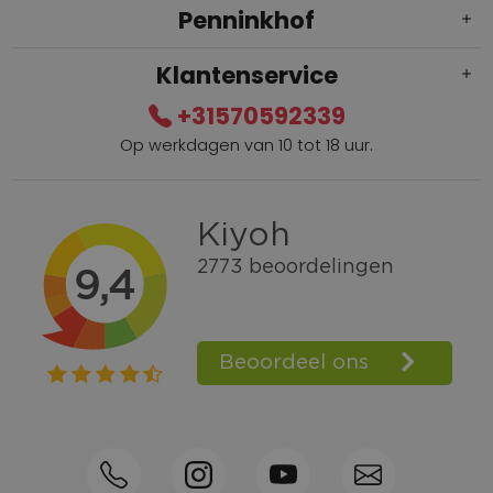
Penninkhof
Klantenservice
+31570592339
Op werkdagen van 10 tot 18 uur.
Gratis verzending vanaf € 100,=
Bel +31570592339
Spaarpunten
Shop the Look
Telefonisch bestellen ook mogelijk
Persoonlijk advies:
0570-592339