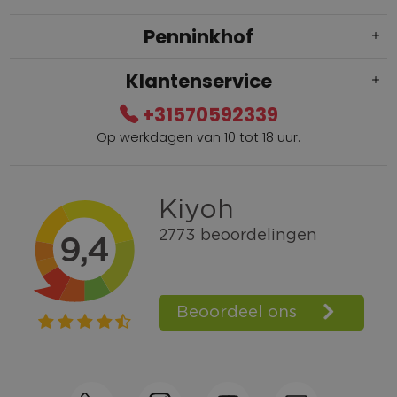
Penninkhof
Klantenservice
+31570592339
Op werkdagen van 10 tot 18 uur.
Gratis verzending vanaf € 100,=
Bel +31570592339
Spaarpunten
Shop the Look
Telefonisch bestellen ook mogelijk
Persoonlijk advies:
0570-592339