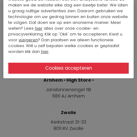
maken we de website elke dag een beetje beter. We laten
u graag nuttige advertenties zien. Daarom gebruiken we
technologie om uw gedrag binnen en buiten onze website
te volgen. Dat doen we op een anonieme manier. Meer
weten? Lees
hier
alles over onze cookie- en
Winkels
privacyverklaring. Klik op 'Oké' om te accepteren. Kiest u
voor
weigeren
? Dan plaatsen we alleen functionele
cookies. Wilt u zelf bepalen welke cookies er geplaatst
Arnhem
worden klik dan
hier
.
Jansbinnensingel 11B
6811 AJ Arnhem
Arnhem • High Store •
Jansbinnensingel 11B
6811 AJ Arnhem
Zwolle
Kerkstraat 31-33
8011 RV Zwolle