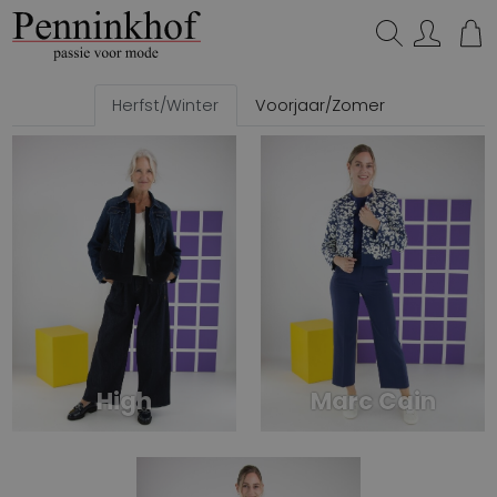
Zoeken...
Herfst/Winter
Voorjaar/Zomer
High
Marc Cain