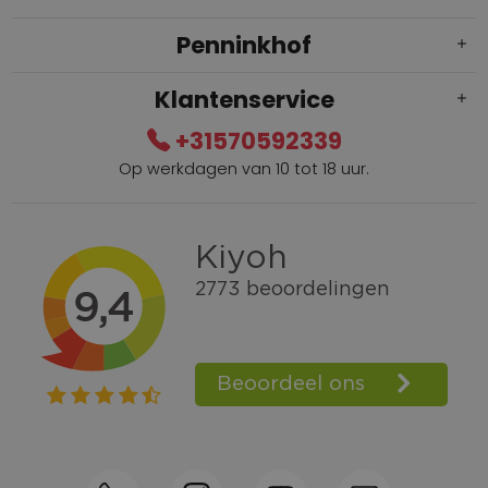
Penninkhof
Klantenservice
+31570592339
Op werkdagen van 10 tot 18 uur.
Gratis verzending vanaf € 100,=
Bel +31570592339
Spaarpunten
Shop the Look
Telefonisch bestellen ook mogelijk
Persoonlijk advies:
0570-592339