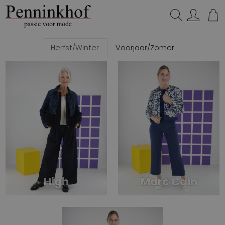
Zoeken...
Herfst/Winter
Voorjaar/Zomer
High
Marc Cain