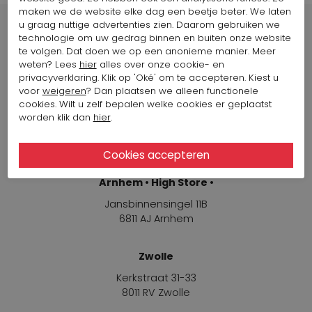
maken we de website elke dag een beetje beter. We laten
u graag nuttige advertenties zien. Daarom gebruiken we
technologie om uw gedrag binnen en buiten onze website
te volgen. Dat doen we op een anonieme manier. Meer
weten? Lees
hier
alles over onze cookie- en
Winkels
privacyverklaring. Klik op 'Oké' om te accepteren. Kiest u
voor
weigeren
? Dan plaatsen we alleen functionele
cookies. Wilt u zelf bepalen welke cookies er geplaatst
Arnhem
worden klik dan
hier
.
Jansbinnensingel 11B
6811 AJ Arnhem
Arnhem • High Store •
Jansbinnensingel 11B
6811 AJ Arnhem
Zwolle
Kerkstraat 31-33
8011 RV Zwolle