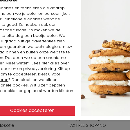
Marc Cain
cookies en technieken die daarop
n helpen we je beter en persoonlijker.
ij functionele cookies werkt de
ite goed. Ze hebben ook een
ytische functie. Zo maken we de
ite elke dag een beetje beter. We
 u graag nuttige advertenties zien.
om gebruiken we technologie om uw
ag binnen en buiten onze website te
en. Dat doen we op een anonieme
er. Meer weten? Lees
hier
alles over
cookie- en privacyverklaring. Klik op
 om te accepteren. Kiest u voor
eren
? Dan plaatsen we alleen
ionele cookies. Wilt u zelf bepalen
 cookies er geplaatst worden klik dan
inkhof
Klantenservice
geschiedenis
Shoppen in eigen valuta
losofie
TAX FREE SHOPPING