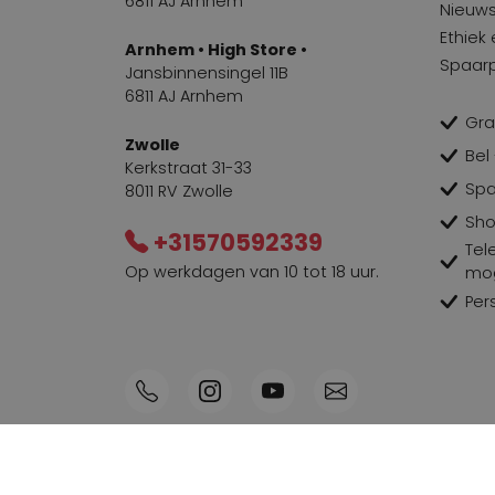
6811 AJ Arnhem
Nieuws
Ethiek
Arnhem • High Store •
Spaar
Jansbinnensingel 11B
6811 AJ Arnhem
Gra
Zwolle
Bel
Kerkstraat 31-33
Spa
8011 RV Zwolle
Sho
+31570592339
Tel
Op werkdagen van 10 tot 18 uur.
mog
Per
© 2026 Penninkhofmode.nl
Algemene voo