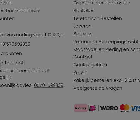
brief
Overzicht verzendkosten
 en Duurzaamheid
Bestellen
punten
Telefonisch Bestellen
Leveren
Betalen
tis verzending vanaf € 100,=
Retouren / Herroepingsrecht
 +31570592339
Maattabellen kleding en sc
arpunten
Contact
p the Look
Cookie gebruik
efonisch bestellen ook
Ruilen
elijk
Zakelijk bestellen excl. 21% B
soonlijk advies:
0570-592339
Veelgestelde vragen
rwaarden
Privacy beleid
Disclaimer