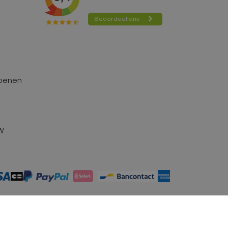
hoenen
TW