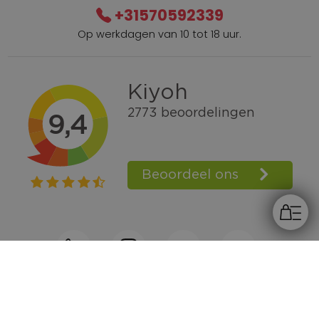
+31570592339
Op werkdagen van 10 tot 18 uur.
Gratis verzending vanaf € 100,=
Bel +31570592339
Spaarpunten
Shop the Look
Telefonisch bestellen ook mogelijk
Persoonlijk advies:
0570-592339