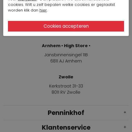
Winkels
cookies. Wilt u zelf bepalen welke cookies er geplaatst
worden klik dan
hier
.
Arnhem
Jansbinnensingel 11B
6811 AJ Arnhem
Arnhem • High Store •
Jansbinnensingel 11B
6811 AJ Arnhem
Zwolle
Kerkstraat 31-33
8011 RV Zwolle
Penninkhof
Klantenservice