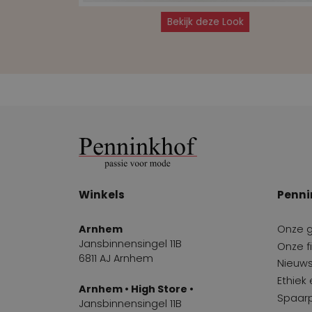
Bekijk deze Look
Winkels
Penni
Arnhem
Onze 
Jansbinnensingel 11B
Onze fi
6811 AJ Arnhem
Nieuws
Ethiek
Arnhem • High Store •
Spaar
Jansbinnensingel 11B