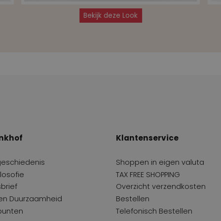
Bekijk deze Look
nkhof
Klantenservice
geschiedenis
Shoppen in eigen valuta
losofie
TAX FREE SHOPPING
brief
Overzicht verzendkosten
 en Duurzaamheid
Bestellen
punten
Telefonisch Bestellen