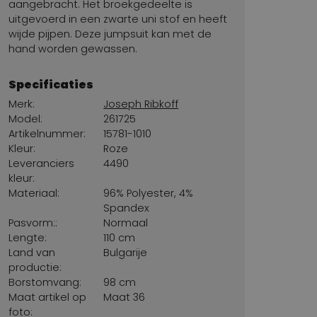
aangebracht. Het broekgedeelte is
uitgevoerd in een zwarte uni stof en heeft
wijde pijpen. Deze jumpsuit kan met de
hand worden gewassen.
Specificaties
Merk:
Joseph Ribkoff
Model:
261725
Artikelnummer:
15781-1010
Kleur:
Roze
Leveranciers
4490
kleur:
Materiaal:
96% Polyester, 4%
Spandex
Pasvorm::
Normaal
Lengte:
110 cm
Land van
Bulgarije
productie:
Borstomvang:
98 cm
Maat artikel op
Maat 36
foto: