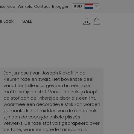
verander taal
USD
nservice
Winkels
Contact
Inloggen
e Look
SALE
Rokken
Sneakers
Rundholz
Annette Görtz
Rundholz
Zoeken...
Vesten
Moq
Annette Görtz
Jurken
Cervone
La Cabala
Cristian Daniel
Een jumpsuit van Joseph Ribkoff in de
Marc Cain
kleuren roze en zwart. Het bovenste deel
vanaf de taille is uitgevoerd in een roze
AGL
matte satijnen stof. Vanuit de halslijn loopt
de stof aan de linkerzijde door als een lint,
waarmee een decoratieve strik kan worden
gemaakt. In het midden van de ronde hals
zijn aan de voorzijde enkele plissés
verwerkt. De roze stof valt gedrapeerd over
de taille, waar een brede tailleband is