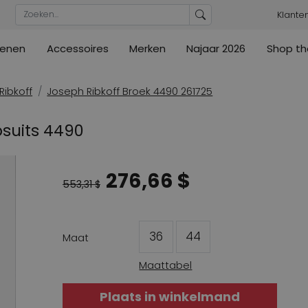
Klante
enen
Accessoires
Merken
Najaar 2026
Shop th
n
n
urs
Blouses
Pumps
Ribkoff
lz
High
ML Collections
Cambio
a's
Tunieken
Sandalen
Ribkoff
Joseph Ribkoff Broek 4490 261725
ections
ections
Cambio
Cambio
High
Coats
lig
suits 4490
ain
Kennel & Schmenger
Cervone
e
Marc Cain
Evaluna
276,66 $
Arche
ain
553,31 $
High
36
44
Maat
Maattabel
Plaats in winkelmand