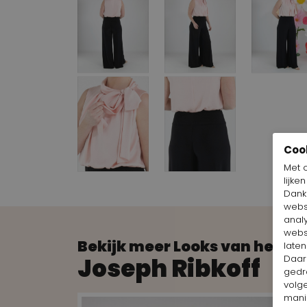
Coo
Met 
lijke
Dankz
webs
anal
webs
Bekijk meer Looks van het m
laten
Joseph Ribkoff
Daar
gedr
volg
mani