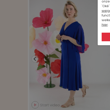
onze 
'Oké'
weig
funct
welke
hier
.
Start video