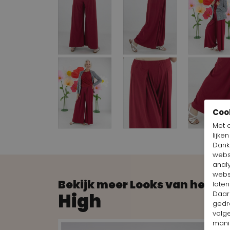
Coo
Met 
lijke
Dankz
webs
anal
webs
Bekijk meer Looks van het m
laten
High
Daar
gedr
volg
mani