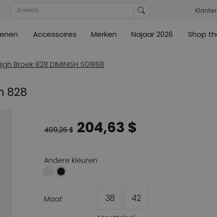
Klante
enen
Accessoires
Merken
Najaar 2026
Shop th
n
n
urs
Blouses
Pumps
Ribkoff
lz
High
ML Collections
Cambio
a's
Tunieken
Sandalen
High Broek 828 DIMINISH S01868
ections
ections
Cambio
Cambio
High
Coats
lig
n 828
ain
Kennel & Schmenger
Cervone
e
Marc Cain
Evaluna
204,63 $
Arche
ain
409,26 $
High
Andere kleuren
38
42
Maat