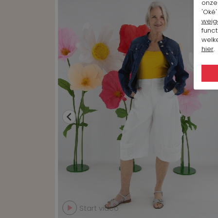
onze 
'Oké'
weig
funct
welke
hier
.
Start video