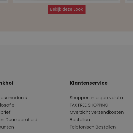
Bekijk deze Look
nkhof
Klantenservice
geschiedenis
Shoppen in eigen valuta
losofie
TAX FREE SHOPPING
brief
Overzicht verzendkosten
 en Duurzaamheid
Bestellen
punten
Telefonisch Bestellen