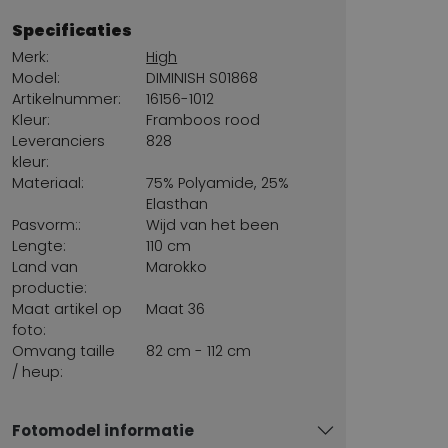
Specificaties
Merk:
High
Model:
DIMINISH S01868
Artikelnummer:
16156-1012
Kleur:
Framboos rood
Leveranciers
828
kleur:
Materiaal:
75% Polyamide, 25%
Elasthan
Pasvorm::
Wijd van het been
Lengte:
110 cm
Land van
Marokko
productie:
Maat artikel op
Maat 36
foto:
Omvang taille
82 cm - 112 cm
/ heup:
Fotomodel informatie