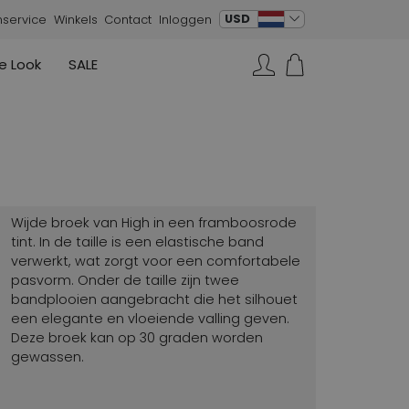
verander taal
USD
nservice
Winkels
Contact
Inloggen
e Look
SALE
Rokken
Sneakers
Rundholz
Annette Görtz
Rundholz
Zoeken...
Vesten
Moq
Annette Görtz
Jurken
Cervone
La Cabala
Cristian Daniel
Wijde broek van High in een framboosrode
Marc Cain
tint. In de taille is een elastische band
verwerkt, wat zorgt voor een comfortabele
AGL
pasvorm. Onder de taille zijn twee
bandplooien aangebracht die het silhouet
een elegante en vloeiende valling geven.
Deze broek kan op 30 graden worden
gewassen.