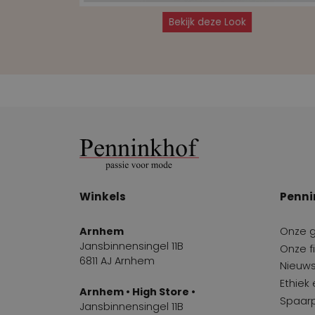
Bekijk deze Look
Winkels
Penni
Arnhem
Onze 
Jansbinnensingel 11B
Onze fi
6811 AJ Arnhem
Nieuws
Ethiek
Arnhem • High Store •
Spaar
Jansbinnensingel 11B